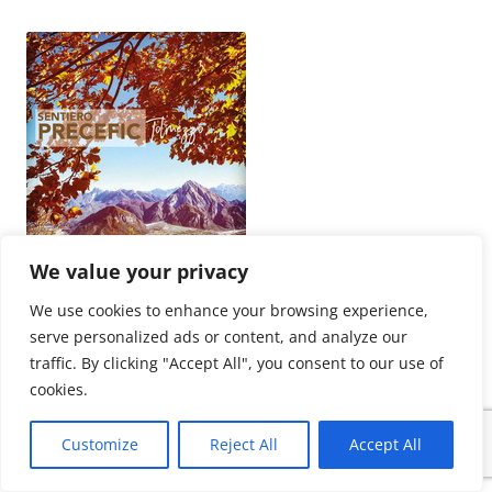
We value your privacy
Volantino sentiero di Precefic – pdf
We use cookies to enhance your browsing experience,
Schede botaniche Precefic – pdf
serve personalized ads or content, and analyze our
Sentiero Rivoli Bianchi – pdf
traffic. By clicking "Accept All", you consent to our use of
Mini sito Precefic – Liceo Paschini
cookies.
Customize
Reject All
Accept All
DA 200 A 2000 METRI – PDF