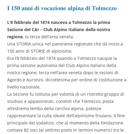
𝐈 𝟏𝟓𝟎 𝐚𝐧𝐧𝐢 𝐝𝐢 𝐯𝐨𝐜𝐚𝐳𝐢𝐨𝐧𝐞 𝐚𝐥𝐩𝐢𝐧𝐚 𝐝𝐢 𝐓𝐨𝐥𝐦𝐞𝐳𝐳𝐨
L’8 febbraio del 1874 nasceva a Tolmezzo la prima
Sezione del CAI – Club Alpino Italiano della nostra
regione
, la terza dell’area veneta.
Una STORIA unica nel panorama regionale che dà inizio a
150 anni di STORIE di alpinismo.
Era l’8 febbraio del 1874 quando a Tolmezzo nacque la
prima sezione autonoma del Club Alpino Italiano della
nostra regione, terza nell’area veneta dopo le sezioni di
Agordo e Auronzo, diciottesima per ordine di costituzione a
livello nazionale.
La Sezione fu istituita per volontà di un ristretto gruppo di
studiosi e appassionati, convinti che Tolmezzo, posta
all’estremo lembo della cerchia alpina, potesse
rappresentare la culla ideale dell’alpinismo friulano. Il fine
principale del sodalizio, che al momento della fondazione
contava 82 soci (al settimo posto in termini numerici tra le