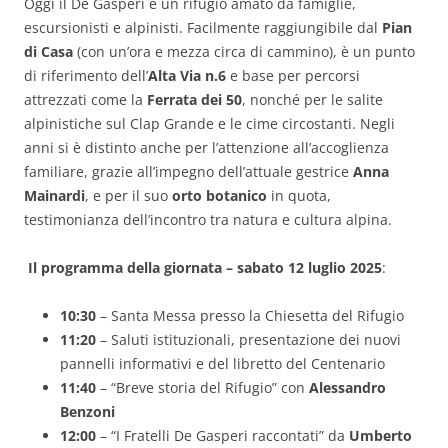
Oggi il De Gasperi è un rifugio amato da famiglie,
escursionisti e alpinisti. Facilmente raggiungibile dal
Pian
di Casa
(con un’ora e mezza circa di cammino), è un punto
di riferimento dell’
Alta Via n.6
e base per percorsi
attrezzati come la
Ferrata dei 50
, nonché per le salite
alpinistiche sul Clap Grande e le cime circostanti. Negli
anni si è distinto anche per l’attenzione all’accoglienza
familiare, grazie all’impegno dell’attuale gestrice
Anna
Mainardi
, e per il suo
orto botanico
in quota,
testimonianza dell’incontro tra natura e cultura alpina.
Il programma della giornata – sabato 12 luglio 2025
:
10:30
– Santa Messa presso la Chiesetta del Rifugio
11:20
– Saluti istituzionali, presentazione dei nuovi
pannelli informativi e del libretto del Centenario
11:40
– “Breve storia del Rifugio” con
Alessandro
Benzoni
12:00
– “I Fratelli De Gasperi raccontati” da
Umberto