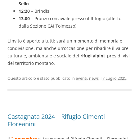
Sello
12:20
– Brindisi
13:00
– Pranzo conviviale presso il Rifugio (offerto
dalla Sezione CAI Tolmezzo)
L’invito è aperto a tutti: sarà un momento di memoria e
condivisione, ma anche un’occasione per ribadire il valore
culturale, ambientale e sociale dei
rifugi alpini
, presìdi vivi
del territorio montano.
Questo articolo è stato pubblicato in
eventi
,
news
il
7 Luglio 2025
.
Castagnata 2024 – Rifugio Cimenti –
Floreanini
Il
3 novembre
ci troveremo al Rifugio Cimenti – Floreanini