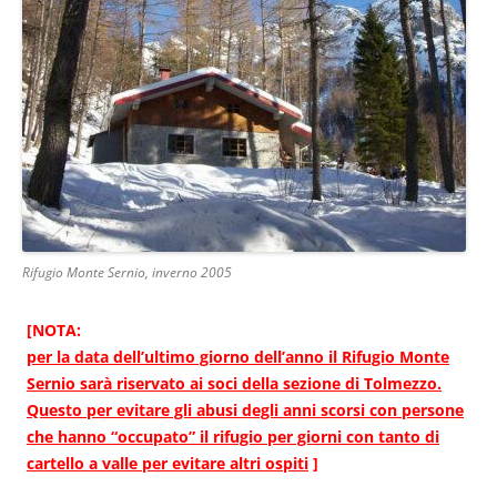
Rifugio Monte Sernio, inverno 2005
[NOTA:
per la data dell’ultimo giorno dell’anno il Rifugio Monte
Sernio sarà riservato ai soci della sezione di Tolmezzo.
Questo per evitare gli abusi degli anni scorsi con persone
che hanno “occupato” il rifugio per giorni con tanto di
cartello a valle per evitare altri ospiti
]