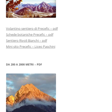
Volantino sentiero di Precefic – pdf
Schede botaniche Precefic – pdf
Sentiero Rivoli Bianchi – pdf
Mini sito Precefic – Liceo Paschini
DA 200 A 2000 METRI – PDF