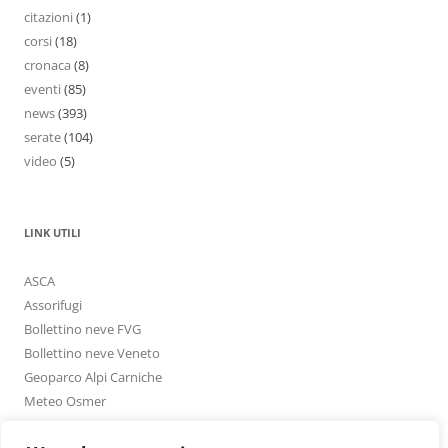
citazioni
(1)
corsi
(18)
cronaca
(8)
eventi
(85)
news
(393)
serate
(104)
video
(5)
LINK UTILI
ASCA
Assorifugi
Bollettino neve FVG
Bollettino neve Veneto
Geoparco Alpi Carniche
Meteo Osmer
Meteo Osmer – Carnia PDF