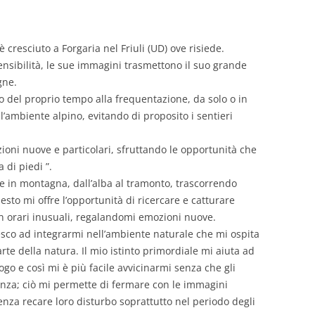
 è cresciuto a Forgaria nel Friuli (UD) ove risiede.
ensibilità, le sue immagini trasmettono il suo grande
gne.
to del proprio tempo alla frequentazione, da solo o in
l’ambiente alpino, evitando di proposito i sentieri
azioni nuove e particolari, sfruttando le opportunità che
 di piedi ”.
ate in montagna, dall’alba al tramonto, trascorrendo
uesto mi offre l’opportunità di ricercare e catturare
 in orari inusuali, regalandomi emozioni nuove.
iesco ad integrarmi nell’ambiente naturale che mi ospita
te della natura. Il mio istinto primordiale mi aiuta ad
ogo e così mi è più facile avvicinarmi senza che gli
enza; ciò mi permette di fermare con le immagini
nza recare loro disturbo soprattutto nel periodo degli