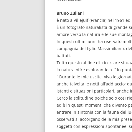
Bruno Zuliani
è nato a Villejuif (Francia) nel 1961 ed
È un fotografo naturalista di grande s
amore verso la natura e le sue monta
In questi ultimi anni ha riservato mol
compagnia del figlio Massimiliano, del
battuti.
Tutto questo al fine di ricercare situ
la natura offre esplorandola “ in punta
“ Durante le mie uscite, vivo le giorn
anche talvolta le notti all’addiaccio; q
istanti e situazioni particolari, anche
Cerco la solitudine poiché solo così r
ed è in questi momenti che divento par
entrare in sintonia con la fauna del lu
osservati si accorgano della mia pres
soggetti con espressioni spontanee, se