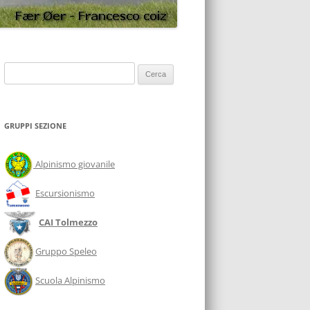
Ricerca
per:
GRUPPI SEZIONE
Alpinismo giovanile
Escursionismo
CAI Tolmezzo
Gruppo Speleo
Scuola Alpinismo