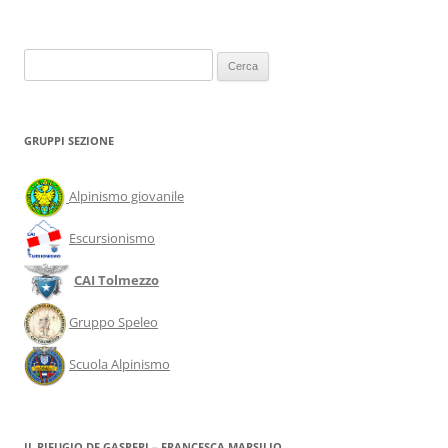
Ricerca
per:
GRUPPI SEZIONE
Alpinismo giovanile
Escursionismo
CAI Tolmezzo
Gruppo Speleo
Scuola Alpinismo
IL RIFUGIO DE GASPERI – FRANCESCA MARSILIO