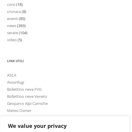
corsi
(18)
cronaca
(8)
eventi
(85)
news
(393)
serate
(104)
video
(5)
LINK UTILI
ASCA
Assorifugi
Bollettino neve FVG
Bollettino neve Veneto
Geoparco Alpi Carniche
Meteo Osmer
Meteo Osmer – Carnia PDF
Meteo Veneto
We value your privacy
Sentieri CAI FVG